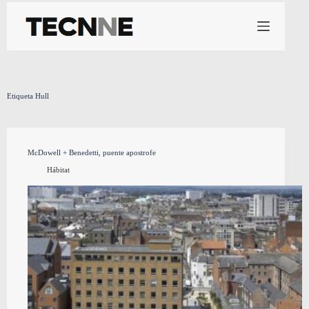
Saltar
al
contenido
Etiqueta
Hull
McDowell + Benedetti, puente apostrofe
Hábitat