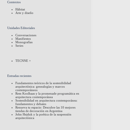
Contextos
Hábitat
Arte y diseño
Unidades Editoriales
Conversaciones
Manifiestos
Monografías
Series
TECNNE +
Entradas recientes
Fundamentos teóricos de la sostenibilidad
arquitectónica: genealogías y marcos
contemporáneos
Rem Koolhaas y la promenade programática en
arquitectura contemporánea
Sostenibilidad en arquitectura contemporánea:
fundamentos y debates
Renueva tu espacio: Descubre las 10 mejores
tiendas de decoración en Argentina
John Hejduk y la poética de la suspensión
arquitectónica