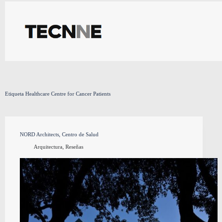
Saltar
al
contenido
Etiqueta
Healthcare Centre for Cancer Patients
NORD Architects, Centro de Salud
Arquitectura
,
Reseñas