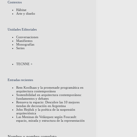
Contextos
Hábitat
Arte y diseño
Unidades Editoriales
Conversaciones
Manifiestos
Monografías
Series
TECNNE +
Entradas recientes
Rem Koolhaas y la promenade programática en
arquitectura contemporánea
Sostenibilidad en arquitectura contemporánea:
fundamentos y debates
Renueva tu espacio: Descubre las 10 mejores
tiendas de decoración en Argentina
John Hejduk y la poética de la suspensión
arquitectónica
Las Meninas de Velázquez según Foucault:
espacio, mirada y estructura de la representación
Nombre o nombre completo