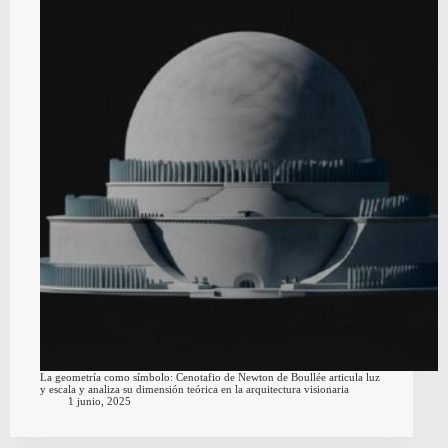
La geometría como símbolo: Cenotafio de Newton de Boullée articula luz
y escala y analiza su dimensión teórica en la arquitectura visionaria
1 junio, 2025