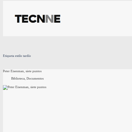
Saltar
al
contenido
Etiqueta
estilo tardío
Peter Eisenman, siete puntos
Biblioteca
,
Documentos