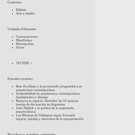
Contextos
Hábitat
Arte y diseño
Unidades Editoriales
Conversaciones
Manifiestos
Monografías
Series
TECNNE +
Entradas recientes
Rem Koolhaas y la promenade programática en
arquitectura contemporánea
Sostenibilidad en arquitectura contemporánea:
fundamentos y debates
Renueva tu espacio: Descubre las 10 mejores
tiendas de decoración en Argentina
John Hejduk y la poética de la suspensión
arquitectónica
Las Meninas de Velázquez según Foucault:
espacio, mirada y estructura de la representación
Nombre o nombre completo