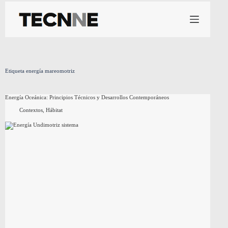
Saltar
al
contenido
Etiqueta
energía mareomotriz
Energía Oceánica: Principios Técnicos y Desarrollos Contemporáneos
Contextos
,
Hábitat