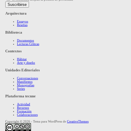
Arquitectura
Ensayos
Reseñas
Biblioteca
Documentos
Lecturas Críticas
Contextos
Hábitat
Arte y diseño
Unidades Editoriales
Conversaciones
Manifiestos
Monografías
Series
Plataforma tecnne
Actividad
Recursos
Formación
Colaboraciones
Copyright © 2026 - Tema para WordPress de
CreativeThemes