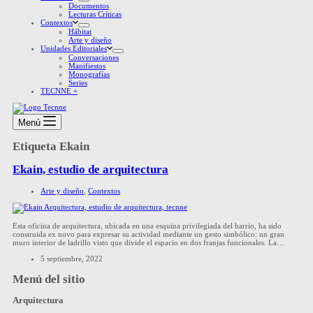
Documentos
Lecturas Críticas
Contextos
Hábitat
Arte y diseño
Unidades Editoriales
Conversaciones
Manifiestos
Monografías
Series
TECNNE +
Menú
Etiqueta
Ekain
Ekain, estudio de arquitectura
Arte y diseño
,
Contextos
Esta oficina de arquitectura, ubicada en una esquina privilegiada del barrio, ha sido
construida ex novo para expresar su actividad mediante un gesto simbólico: un gran
muro interior de ladrillo visto que divide el espacio en dos franjas funcionales. La…
5 septiembre, 2022
Menú del sitio
Arquitectura