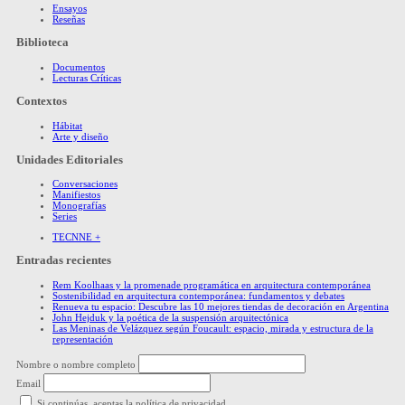
Ensayos
Reseñas
Biblioteca
Documentos
Lecturas Críticas
Contextos
Hábitat
Arte y diseño
Unidades Editoriales
Conversaciones
Manifiestos
Monografías
Series
TECNNE +
Entradas recientes
Rem Koolhaas y la promenade programática en arquitectura contemporánea
Sostenibilidad en arquitectura contemporánea: fundamentos y debates
Renueva tu espacio: Descubre las 10 mejores tiendas de decoración en Argentina
John Hejduk y la poética de la suspensión arquitectónica
Las Meninas de Velázquez según Foucault: espacio, mirada y estructura de la
representación
Nombre o nombre completo
Email
Si continúas, aceptas la política de privacidad