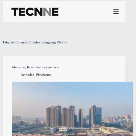
Saltar
al
contenido
Etiqueta
Cultural Complex Longgang District
Mecanoo, linealidad fragmentada
Actividad
,
Plataforma