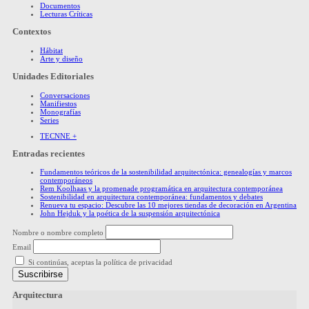
Documentos
Lecturas Críticas
Contextos
Hábitat
Arte y diseño
Unidades Editoriales
Conversaciones
Manifiestos
Monografías
Series
TECNNE +
Entradas recientes
Fundamentos teóricos de la sostenibilidad arquitectónica: genealogías y marcos
contemporáneos
Rem Koolhaas y la promenade programática en arquitectura contemporánea
Sostenibilidad en arquitectura contemporánea: fundamentos y debates
Renueva tu espacio: Descubre las 10 mejores tiendas de decoración en Argentina
John Hejduk y la poética de la suspensión arquitectónica
Nombre o nombre completo
Email
Si continúas, aceptas la política de privacidad
Arquitectura