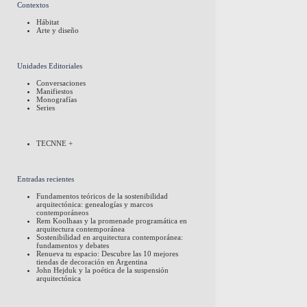
Contextos
Hábitat
Arte y diseño
Unidades Editoriales
Conversaciones
Manifiestos
Monografías
Series
TECNNE +
Entradas recientes
Fundamentos teóricos de la sostenibilidad
arquitectónica: genealogías y marcos
contemporáneos
Rem Koolhaas y la promenade programática en
arquitectura contemporánea
Sostenibilidad en arquitectura contemporánea:
fundamentos y debates
Renueva tu espacio: Descubre las 10 mejores
tiendas de decoración en Argentina
John Hejduk y la poética de la suspensión
arquitectónica