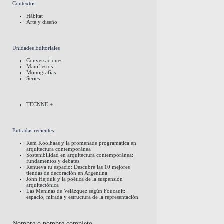
Contextos
Hábitat
Arte y diseño
Unidades Editoriales
Conversaciones
Manifiestos
Monografías
Series
TECNNE +
Entradas recientes
Rem Koolhaas y la promenade programática en
arquitectura contemporánea
Sostenibilidad en arquitectura contemporánea:
fundamentos y debates
Renueva tu espacio: Descubre las 10 mejores
tiendas de decoración en Argentina
John Hejduk y la poética de la suspensión
arquitectónica
Las Meninas de Velázquez según Foucault:
espacio, mirada y estructura de la representación
Nombre o nombre completo