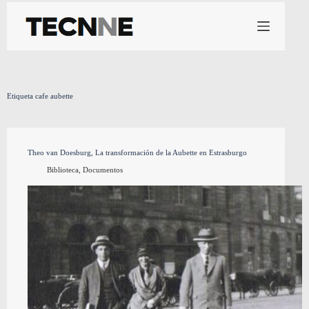
Saltar
al
contenido
Etiqueta
cafe aubette
Theo van Doesburg, La transformación de la Aubette en Estrasburgo
Biblioteca
,
Documentos