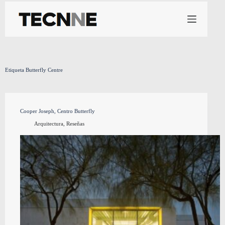
Saltar
al
contenido
Etiqueta
Butterfly Centre
Cooper Joseph, Centro Butterfly
Arquitectura
,
Reseñas