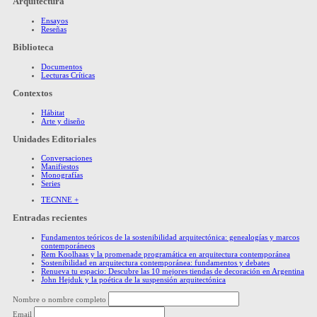
Arquitectura
Ensayos
Reseñas
Biblioteca
Documentos
Lecturas Críticas
Contextos
Hábitat
Arte y diseño
Unidades Editoriales
Conversaciones
Manifiestos
Monografías
Series
TECNNE +
Entradas recientes
Fundamentos teóricos de la sostenibilidad arquitectónica: genealogías y marcos
contemporáneos
Rem Koolhaas y la promenade programática en arquitectura contemporánea
Sostenibilidad en arquitectura contemporánea: fundamentos y debates
Renueva tu espacio: Descubre las 10 mejores tiendas de decoración en Argentina
John Hejduk y la poética de la suspensión arquitectónica
Nombre o nombre completo
Email