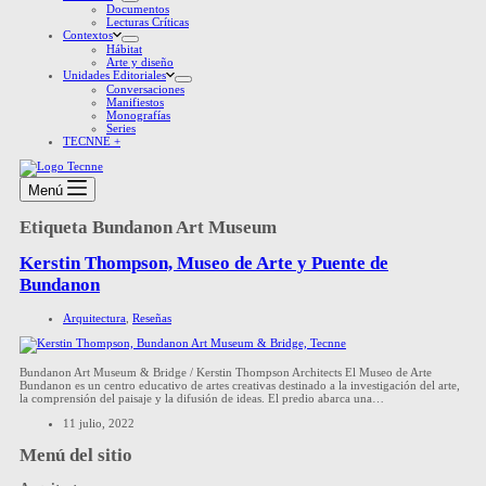
Documentos
Lecturas Críticas
Contextos
Hábitat
Arte y diseño
Unidades Editoriales
Conversaciones
Manifiestos
Monografías
Series
TECNNE +
Menú
Etiqueta
Bundanon Art Museum
Kerstin Thompson, Museo de Arte y Puente de
Bundanon
Arquitectura
,
Reseñas
Bundanon Art Museum & Bridge / Kerstin Thompson Architects El Museo de Arte
Bundanon es un centro educativo de artes creativas destinado a la investigación del arte,
la comprensión del paisaje y la difusión de ideas. El predio abarca una…
11 julio, 2022
Menú del sitio