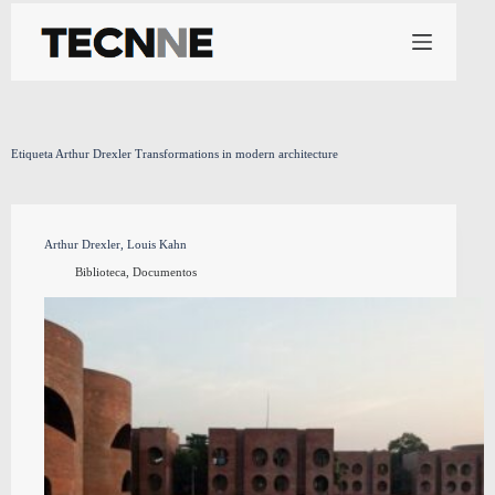
Saltar
al
contenido
Etiqueta
Arthur Drexler Transformations in modern architecture
Arthur Drexler, Louis Kahn
Biblioteca
,
Documentos