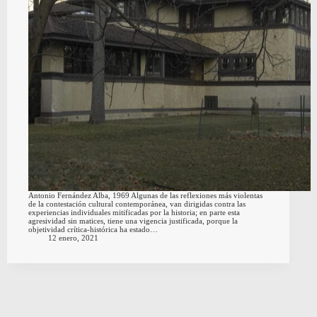
Antonio Fernández Alba, 1969 Algunas de las reflexiones más violentas
de la contestación cultural contemporánea, van dirigidas contra las
experiencias individuales mitificadas por la historia; en parte esta
agresividad sin matices, tiene una vigencia justificada, porque la
objetividad crítica-histórica ha estado…
12 enero, 2021