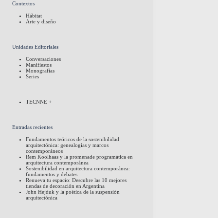
Contextos
Hábitat
Arte y diseño
Unidades Editoriales
Conversaciones
Manifiestos
Monografías
Series
TECNNE +
Entradas recientes
Fundamentos teóricos de la sostenibilidad
arquitectónica: genealogías y marcos
contemporáneos
Rem Koolhaas y la promenade programática en
arquitectura contemporánea
Sostenibilidad en arquitectura contemporánea:
fundamentos y debates
Renueva tu espacio: Descubre las 10 mejores
tiendas de decoración en Argentina
John Hejduk y la poética de la suspensión
arquitectónica