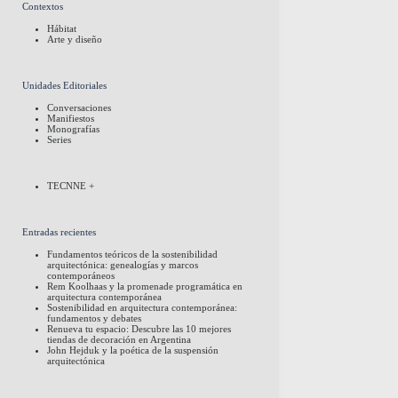
Contextos
Hábitat
Arte y diseño
Unidades Editoriales
Conversaciones
Manifiestos
Monografías
Series
TECNNE +
Entradas recientes
Fundamentos teóricos de la sostenibilidad
arquitectónica: genealogías y marcos
contemporáneos
Rem Koolhaas y la promenade programática en
arquitectura contemporánea
Sostenibilidad en arquitectura contemporánea:
fundamentos y debates
Renueva tu espacio: Descubre las 10 mejores
tiendas de decoración en Argentina
John Hejduk y la poética de la suspensión
arquitectónica