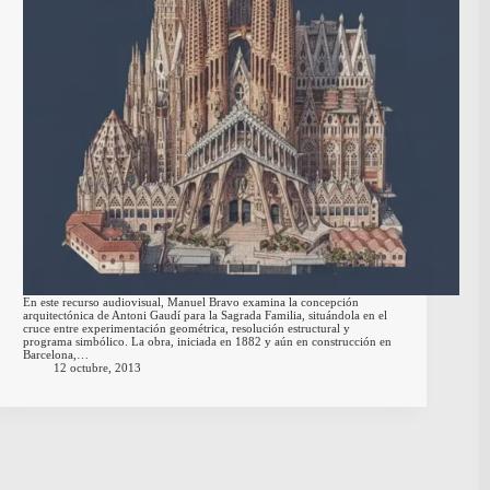
En este recurso audiovisual, Manuel Bravo examina la concepción
arquitectónica de Antoni Gaudí para la Sagrada Familia, situándola en el
cruce entre experimentación geométrica, resolución estructural y
programa simbólico. La obra, iniciada en 1882 y aún en construcción en
Barcelona,…
12 octubre, 2013