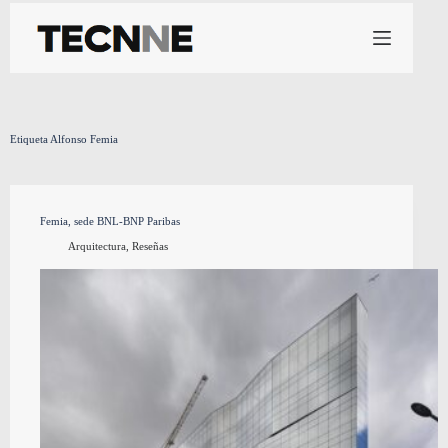
Saltar
al
contenido
Etiqueta
Alfonso Femia
Femia, sede BNL-BNP Paribas
Arquitectura
,
Reseñas