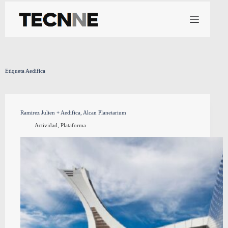
Saltar
al
contenido
Etiqueta
Aedifica
Ramirez Julien + Aedifica, Alcan Planetarium
Actividad
,
Plataforma