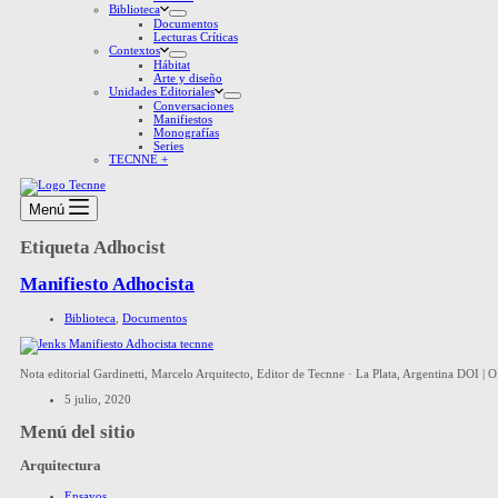
Biblioteca
Documentos
Lecturas Críticas
Contextos
Hábitat
Arte y diseño
Unidades Editoriales
Conversaciones
Manifiestos
Monografías
Series
TECNNE +
Menú
Etiqueta
Adhocist
Manifiesto Adhocista
Biblioteca
,
Documentos
Nota editorial Gardinetti, Marcelo Arquitecto, Editor de Tecnne · La Plata, Argentina DOI |
5 julio, 2020
Menú del sitio
Arquitectura
Ensayos