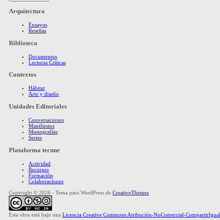
Arquitectura
Ensayos
Reseñas
Biblioteca
Documentos
Lecturas Críticas
Contextos
Hábitat
Arte y diseño
Unidades Editoriales
Conversaciones
Manifiestos
Monografías
Series
Plataforma tecnne
Actividad
Recursos
Formación
Colaboraciones
Copyright © 2026 - Tema para WordPress de
CreativeThemes
Esta obra está bajo una
Licencia Creative Commons Atribución-NoComercial-CompartirIgual 