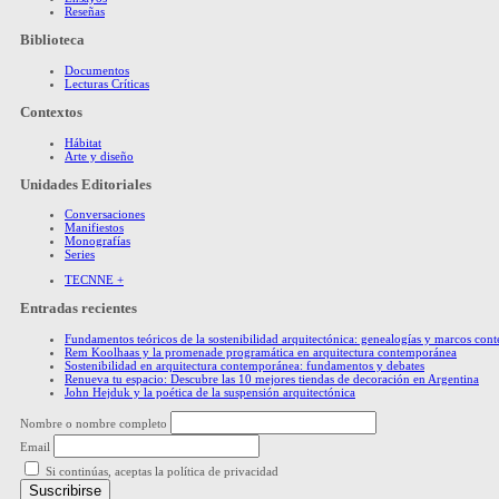
Reseñas
Biblioteca
Documentos
Lecturas Críticas
Contextos
Hábitat
Arte y diseño
Unidades Editoriales
Conversaciones
Manifiestos
Monografías
Series
TECNNE +
Entradas recientes
Fundamentos teóricos de la sostenibilidad arquitectónica: genealogías y marcos co
Rem Koolhaas y la promenade programática en arquitectura contemporánea
Sostenibilidad en arquitectura contemporánea: fundamentos y debates
Renueva tu espacio: Descubre las 10 mejores tiendas de decoración en Argentina
John Hejduk y la poética de la suspensión arquitectónica
Nombre o nombre completo
Email
Si continúas, aceptas la política de privacidad