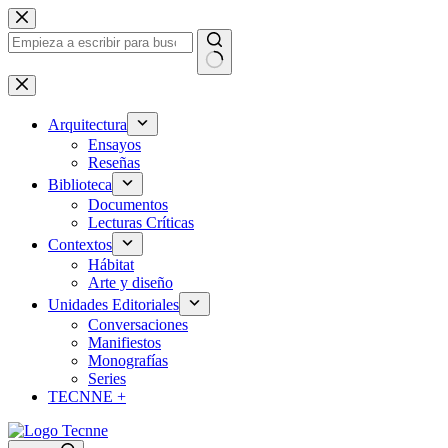
Saltar
al
contenido
Sin
resultados
Arquitectura
Ensayos
Reseñas
Biblioteca
Documentos
Lecturas Críticas
Contextos
Hábitat
Arte y diseño
Unidades Editoriales
Conversaciones
Manifiestos
Monografías
Series
TECNNE +