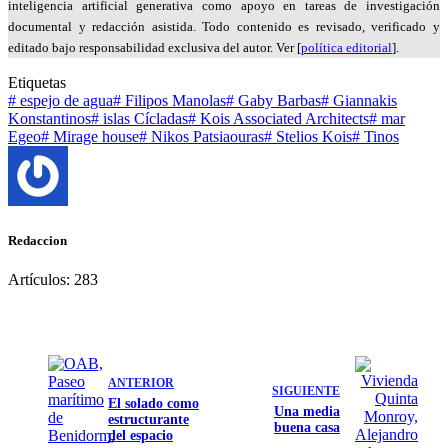
inteligencia artificial generativa como apoyo en tareas de investigación
documental y redacción asistida. Todo contenido es revisado, verificado y
editado bajo responsabilidad exclusiva del autor. Ver [
política editorial
].
Etiquetas
#
espejo de agua
#
Filipos Manolas
#
Gaby Barbas
#
Giannakis
Konstantinos
#
islas Cícladas
#
Kois Associated Architects
#
mar
Egeo
#
Mirage house
#
Nikos Patsiaouras
#
Stelios Kois
#
Tinos
Redaccion
Artículos: 283
ANTERIOR
SIGUIENTE
El solado como
Una media
estructurante
buena casa
del espacio