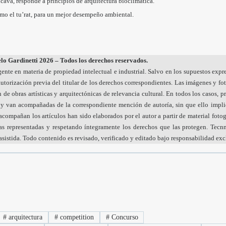
cava, responde a principios de arquitectura bioclimática.
como el tu’rat, para un mejor desempeño ambiental.
o Gardinetti 2026 – Todos los derechos reservados.
gente en materia de propiedad intelectual e industrial. Salvo en los supuestos expr
utorización previa del titular de los derechos correspondientes. Las imágenes y fo
 de obras artísticas y arquitectónicas de relevancia cultural. En todos los casos, 
s y van acompañadas de la correspondiente mención de autoría, sin que ello imp
ompañan los artículos han sido elaborados por el autor a partir de material fotogr
ras representadas y respetando íntegramente los derechos que las protegen. Tecnn
istida. Todo contenido es revisado, verificado y editado bajo responsabilidad exclu
#
arquitectura
#
competition
#
Concurso