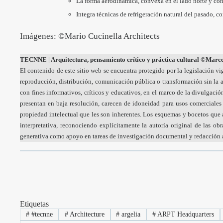
La forma aerodinámica, convexa en el lado norte y cón
Integra técnicas de refrigeración natural del pasado, 
Imágenes: ©Mario Cucinella Architects
TECNNE
| Arquitectura, pensamiento crítico y práctica cultural
©Marcel
El contenido de este sitio web se encuentra protegido por la legislación vi
reproducción, distribución, comunicación pública o transformación sin la a
con fines informativos, críticos y educativos, en el marco de la divulgación
presentan en baja resolución, carecen de idoneidad para usos comerciale
propiedad intelectual que les son inherentes. Los esquemas y bocetos que ac
interpretativa, reconociendo explícitamente la autoría original de las ob
generativa como apoyo en tareas de investigación documental y redacción as
Etiquetas
#
#tecnne
#
Architecture
#
argelia
#
ARPT Headquarters