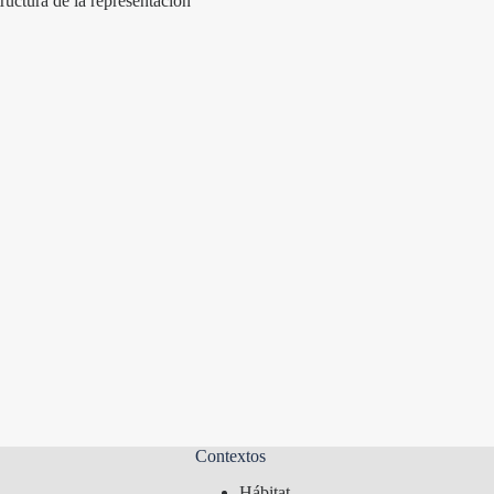
uctura de la representación
Contextos
Hábitat