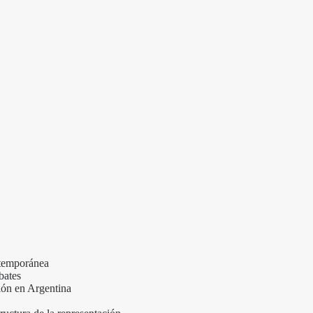
ntemporánea
bates
ión en Argentina