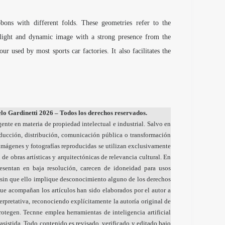
bons with different folds. These geometries refer to the
light and dynamic image with a strong presence from the
r used by most sports car factories. It also facilitates the
o Gardinetti 2026 – Todos los derechos reservados.
gente en materia de propiedad intelectual e industrial. Salvo en
oducción, distribución, comunicación pública o transformación
s imágenes y fotografías reproducidas se utilizan exclusivamente
 de obras artísticas y arquitectónicas de relevancia cultural. En
resentan en baja resolución, carecen de idoneidad para usos
sin que ello implique desconocimiento alguno de los derechos
ue acompañan los artículos han sido elaborados por el autor a
nterpretativa, reconociendo explícitamente la autoría original de
otegen. Tecnne emplea herramientas de inteligencia artificial
sistida. Todo contenido es revisado, verificado y editado bajo