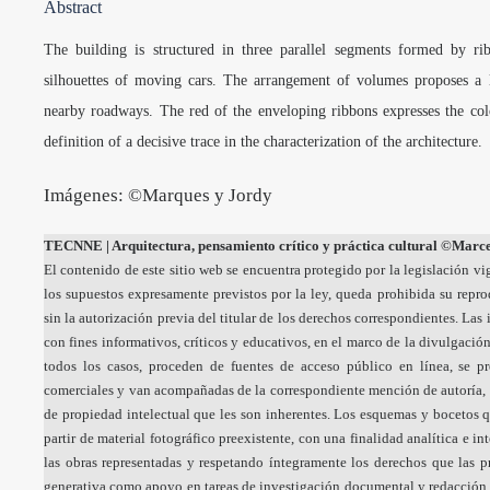
Abstract
The building is structured in three parallel segments formed by rib
silhouettes of moving cars. The arrangement of volumes proposes a 
nearby roadways. The red of the enveloping ribbons expresses the colou
definition of a decisive trace in the characterization of the architecture.
Imágenes: ©Marques y Jordy
TECNNE
| Arquitectura, pensamiento crítico y práctica cultural
©Marcel
El contenido de este sitio web se encuentra protegido por la legislación vi
los supuestos expresamente previstos por la ley, queda prohibida su repr
sin la autorización previa del titular de los derechos correspondientes. La
con fines informativos, críticos y educativos, en el marco de la divulgación
todos los casos, proceden de fuentes de acceso público en línea, se p
comerciales y van acompañadas de la correspondiente mención de autoría, 
de propiedad intelectual que les son inherentes. Los esquemas y bocetos q
partir de material fotográfico preexistente, con una finalidad analítica e i
las obras representadas y respetando íntegramente los derechos que las pr
generativa como apoyo en tareas de investigación documental y redacción a