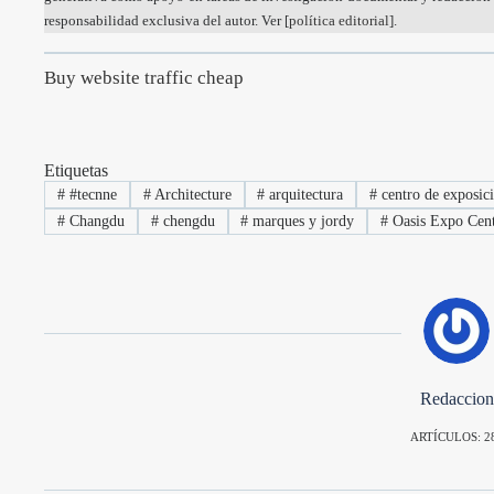
responsabilidad exclusiva del autor. Ver [
política editorial
].
Buy website traffic cheap
Etiquetas
#
#tecnne
#
Architecture
#
arquitectura
#
centro de exposic
#
Changdu
#
chengdu
#
marques y jordy
#
Oasis Expo Cent
Redaccion
ARTÍCULOS: 2