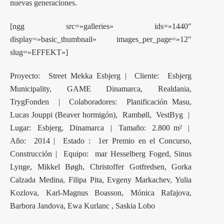
nuevas generaciones.
[ngg src=»galleries» ids=»1440″
display=»basic_thumbnail» images_per_page=»12″
slug=»EFFEKT»]
Proyecto: Street Mekka Esbjerg | Cliente: Esbjerg
Municipality, GAME Dinamarca, Realdania,
TrygFonden | Colaboradores: Planificación Masu,
Lucas Jouppi (Beaver hormigón), Rambøll, VestByg |
Lugar: Esbjerg, Dinamarca | Tamaño: 2.800 m² |
Año: 2014 | Estado : 1er Premio en el Concurso,
Construcción | Equipo: mar Hesselberg Foged, Sinus
Lynge, Mikkel Bøgh, Christoffer Gotfredsen, Gorka
Calzada Medina, Filipa Pita, Evgeny Markachev, Yulia
Kozlova, Karl-Magnus Boasson, Mónica Rafajova,
Barbora Jandova, Ewa Kurlanc , Saskia Lobo