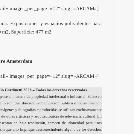
mbnail» images_per_page=»12″ slug=»ARCAM»]
ama: Exposiciones y espacios polivalentes para
00 m2, Superficie: 477 m2
tre Amsterdam
mbnail» images_per_page=»12″ slug=»ARCAM»]
o Gardinetti 2026 – Todos los derechos reservados.
gente en materia de propiedad intelectual e industrial. Salvo en
oducción, distribución, comunicación pública o transformación
s imágenes y fotografías reproducidas se utilizan exclusivamente
 de obras artísticas y arquitectónicas de relevancia cultural. En
resentan en baja resolución, carecen de idoneidad para usos
sin que ello implique desconocimiento alguno de los derechos