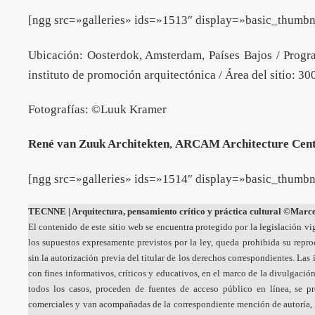
[ngg src=»galleries» ids=»1513″ display=»basic_thu
Ubicación: Oosterdok, Amsterdam, Países Bajos / Progr
instituto de promoción arquitectónica / Área del sitio: 3
Fotografías: ©Luuk Kramer
René van Zuuk Architekten
,
ARCAM Architecture Cen
[ngg src=»galleries» ids=»1514″ display=»basic_thu
TECNNE
| Arquitectura, pensamiento crítico y práctica cultural
©Marcel
El contenido de este sitio web se encuentra protegido por la legislación vi
los supuestos expresamente previstos por la ley, queda prohibida su repr
sin la autorización previa del titular de los derechos correspondientes. La
con fines informativos, críticos y educativos, en el marco de la divulgación
todos los casos, proceden de fuentes de acceso público en línea, se p
comerciales y van acompañadas de la correspondiente mención de autoría, 