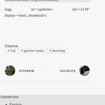
[ngg src=»galleries» ids=»2139″
display=»basic_thumbnail»]
Etiquetas
#
Gad
#
gad line+studio
#
Jiunvfeng
ANTERIOR
SIGUIENTE
Arquitectura
Ensayos