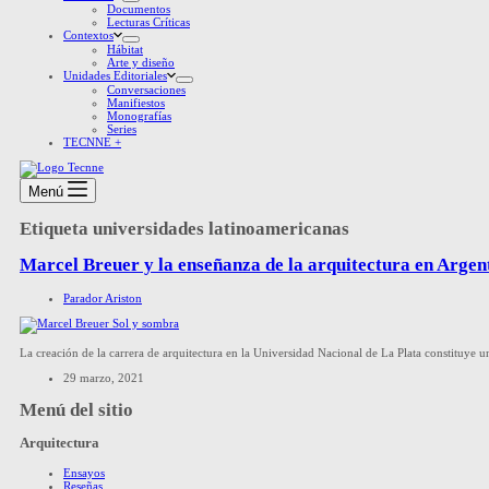
Documentos
Lecturas Críticas
Contextos
Hábitat
Arte y diseño
Unidades Editoriales
Conversaciones
Manifiestos
Monografías
Series
TECNNE +
Menú
Etiqueta
universidades latinoamericanas
Marcel Breuer y la enseñanza de la arquitectura en Argen
Parador Ariston
La creación de la carrera de arquitectura en la Universidad Nacional de La Plata constituye 
29 marzo, 2021
Menú del sitio
Arquitectura
Ensayos
Reseñas