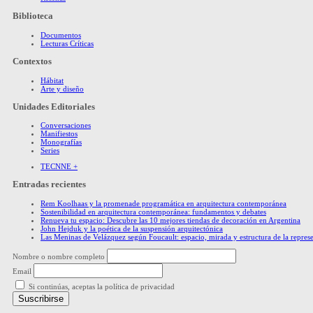
Biblioteca
Documentos
Lecturas Críticas
Contextos
Hábitat
Arte y diseño
Unidades Editoriales
Conversaciones
Manifiestos
Monografías
Series
TECNNE +
Entradas recientes
Rem Koolhaas y la promenade programática en arquitectura contemporánea
Sostenibilidad en arquitectura contemporánea: fundamentos y debates
Renueva tu espacio: Descubre las 10 mejores tiendas de decoración en Argentina
John Hejduk y la poética de la suspensión arquitectónica
Las Meninas de Velázquez según Foucault: espacio, mirada y estructura de la repres
Nombre o nombre completo
Email
Si continúas, aceptas la política de privacidad