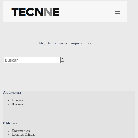
Saltar
al
contenido
Etiqueta
Racionalismo arquitectónico
Sin
resultados
Arquitectura
Ensayos
Reseñas
Biblioteca
Documentos
Lecturas Críticas