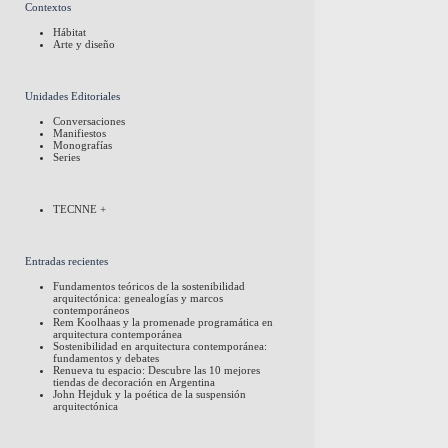
Contextos
Hábitat
Arte y diseño
Unidades Editoriales
Conversaciones
Manifiestos
Monografías
Series
TECNNE +
Entradas recientes
Fundamentos teóricos de la sostenibilidad
arquitectónica: genealogías y marcos
contemporáneos
Rem Koolhaas y la promenade programática en
arquitectura contemporánea
Sostenibilidad en arquitectura contemporánea:
fundamentos y debates
Renueva tu espacio: Descubre las 10 mejores
tiendas de decoración en Argentina
John Hejduk y la poética de la suspensión
arquitectónica