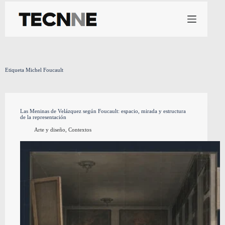
Saltar
al
contenido
Etiqueta
Michel Foucault
Las Meninas de Velázquez según Foucault: espacio, mirada y estructura
de la representación
Arte y diseño
,
Contextos