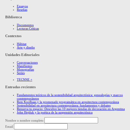
Ensayos
Reseñas
Biblioteca
Documentos
Lecturas Críticas
Contextos
Hábitat
Arte y diseño
Unidades Editoriales
Conversaciones
Manifiestos
Monografías
Series
TECNNE +
Entradas recientes
Fundamentos teóricos de la sostenibilidad arquitectónica: genealogías y marcos
contemporáneos
Rem Koolhaas y la promenade programática en arquitectura contemporánea
Sostenibilidad en arquitectura contemporánea: fundamentos y debates
Renueva tu espacio: Descubre las 10 mejores tiendas de decoración en Argentina
John Hejduk y la poética de la suspensión arquitectónica
Nombre o nombre completo
Email