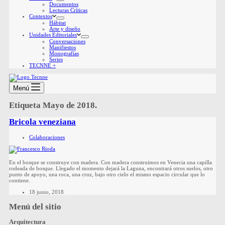
Documentos
Lecturas Críticas
Contextos
Hábitat
Arte y diseño
Unidades Editoriales
Conversaciones
Manifiestos
Monografías
Series
TECNNE +
Menú
Etiqueta
Mayo de 2018.
Bricola veneziana
Colaboraciones
En el bosque se construye con madera. Con madera construimos en Venecia una capilla
rodeada de bosque. Llegado el momento dejará la Laguna, encontrará otros suelos, otro
punto de apoyo, una roca, una cruz, bajo otro cielo el mismo espacio circular que lo
contiene.
18 junio, 2018
Menú del sitio
Arquitectura