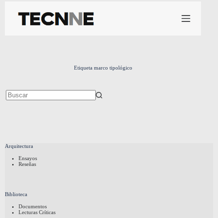
Saltar
al
contenido
Etiqueta
marco tipológico
Sin
resultados
Arquitectura
Ensayos
Reseñas
Biblioteca
Documentos
Lecturas Críticas