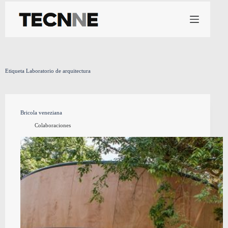
Saltar
al
contenido
Etiqueta
Laboratorio de arquitectura
Bricola veneziana
Colaboraciones