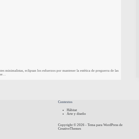
es minimalistas, eclipsan los esfuerzos por mantener la estética de preguerra de las
fue…
Contextos
Hábitat
Arte y diseño
Copyright © 2026 - Tema para WordPress de
CreativeThemes