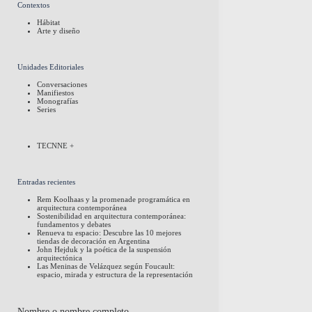
Contextos
Hábitat
Arte y diseño
Unidades Editoriales
Conversaciones
Manifiestos
Monografías
Series
TECNNE +
Entradas recientes
Rem Koolhaas y la promenade programática en
arquitectura contemporánea
Sostenibilidad en arquitectura contemporánea:
fundamentos y debates
Renueva tu espacio: Descubre las 10 mejores
tiendas de decoración en Argentina
John Hejduk y la poética de la suspensión
arquitectónica
Las Meninas de Velázquez según Foucault:
espacio, mirada y estructura de la representación
Nombre o nombre completo