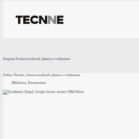
Saltar
al
contenido
Etiqueta
Forma escultural: planos y volúmenes
Arthur Drexler, forma escultural: planos y volúmenes
Biblioteca
,
Documentos