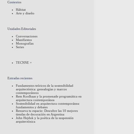
Contextos
Hábitat
Arte y diseño
Unidades Editoriales
Conversaciones
Manifiestos
Monografías
Series
TECNNE +
Entradas recientes
Fundamentos teóricos de la sostenibilidad
arquitectónica: genealogías y marcos
contemporáneos
Rem Koolhaas y la promenade programática en
arquitectura contemporánea
Sostenibilidad en arquitectura contemporánea:
fundamentos y debates
Renueva tu espacio: Descubre las 10 mejores
tiendas de decoración en Argentina
John Hejduk y la poética de la suspensión
arquitectónica