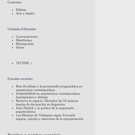
Contextos
Hábitat
Arte y diseño
Unidades Editoriales
Conversaciones
Manifiestos
Monografías
Series
TECNNE +
Entradas recientes
Rem Koolhaas y la promenade programática en
arquitectura contemporánea
Sostenibilidad en arquitectura contemporánea:
fundamentos y debates
Renueva tu espacio: Descubre las 10 mejores
tiendas de decoración en Argentina
John Hejduk y la poética de la suspensión
arquitectónica
Las Meninas de Velázquez según Foucault:
espacio, mirada y estructura de la representación