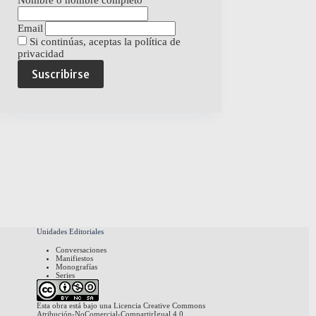
Nombre o nombre completo
Email
Si continúas, aceptas la política de
privacidad
Unidades Editoriales
Conversaciones
Manifiestos
Monografías
Series
Esta obra está bajo una
Licencia Creative Commons
Atribución-NoComercial-CompartirIgual 4.0