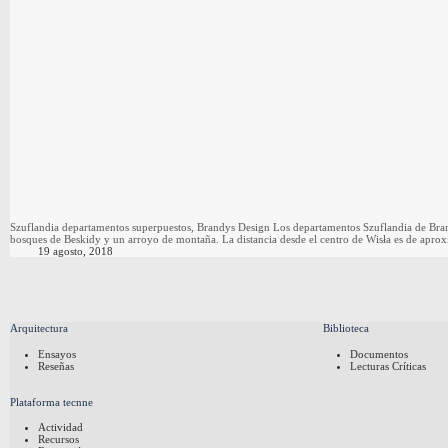
Szuflandia departamentos superpuestos, Brandys Design Los departamentos Szuflandia de Bran
bosques de Beskidy y un arroyo de montaña. La distancia desde el centro de Wisła es de ap
19 agosto, 2018
Arquitectura
Biblioteca
Ensayos
Documentos
Reseñas
Lecturas Críticas
Plataforma tecnne
Actividad
Recursos