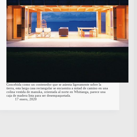
Concebida como un contenedor que se asienta ligeramente sobre la
tierra, esta larga casa rectangular se encuentra a mitad de camino en una
colina vestida de manuka, orientada al norte en Whitianga, parece una
caja de madera lista para ser desempaquetada.
17 enero, 2020