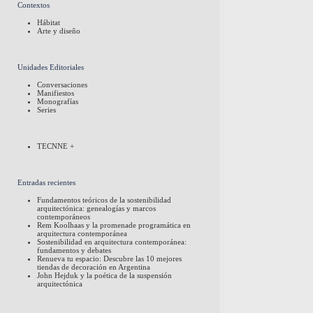
Contextos
Hábitat
Arte y diseño
Unidades Editoriales
Conversaciones
Manifiestos
Monografías
Series
TECNNE +
Entradas recientes
Fundamentos teóricos de la sostenibilidad
arquitectónica: genealogías y marcos
contemporáneos
Rem Koolhaas y la promenade programática en
arquitectura contemporánea
Sostenibilidad en arquitectura contemporánea:
fundamentos y debates
Renueva tu espacio: Descubre las 10 mejores
tiendas de decoración en Argentina
John Hejduk y la poética de la suspensión
arquitectónica