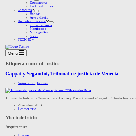
Documentos
Lecturas Críticas
Contextos
Hábitat
Arte y diseño
Unidades Editoriales
Conversaciones
Manifiestos
Monografías
Series
TECNNE +
Menú
Etiqueta
court of justice
Cappai y Segantini, Tribunal de justicia de Venecia
Arquitectura
,
Reseñas
Tribunal de Justicia de Venecia, Carlo Cappai y Maria Alessandra Segantini Situado frente a l
29 octubre, 2013
1 comentario
Menú del sitio
Arquitectura
Ensayos