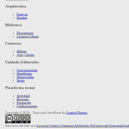
Arquitectura
Ensayos
Reseñas
Biblioteca
Documentos
Lecturas Críticas
Contextos
Hábitat
Arte y diseño
Unidades Editoriales
Conversaciones
Manifiestos
Monografías
Series
Plataforma tecnne
Actividad
Recursos
Formación
Colaboraciones
Copyright © 2026 - Tema para WordPress de
CreativeThemes
Esta obra está bajo una
Licencia Creative Commons Atribución-NoComercial-CompartirIgual 