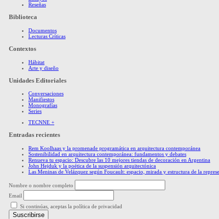
Reseñas
Biblioteca
Documentos
Lecturas Críticas
Contextos
Hábitat
Arte y diseño
Unidades Editoriales
Conversaciones
Manifiestos
Monografías
Series
TECNNE +
Entradas recientes
Rem Koolhaas y la promenade programática en arquitectura contemporánea
Sostenibilidad en arquitectura contemporánea: fundamentos y debates
Renueva tu espacio: Descubre las 10 mejores tiendas de decoración en Argentina
John Hejduk y la poética de la suspensión arquitectónica
Las Meninas de Velázquez según Foucault: espacio, mirada y estructura de la repres
Nombre o nombre completo
Email
Si continúas, aceptas la política de privacidad