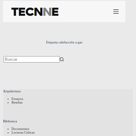
Saltar
al
contenido
Etiqueta
calefacción a gas
Sin
resultados
Arquitectura
Ensayos
Reseñas
Biblioteca
Documentos
Lecturas Críticas