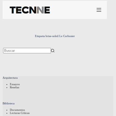
Saltar
al
contenido
Etiqueta
brise-soleil Le Corbusier
Sin
resultados
Arquitectura
Ensayos
Reseñas
Biblioteca
Documentos
Lecturas Críticas