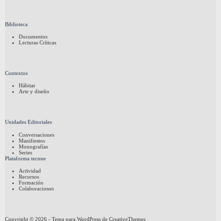
Biblioteca
Documentos
Lecturas Críticas
Contextos
Hábitat
Arte y diseño
Unidades Editoriales
Conversaciones
Manifiestos
Monografías
Series
Plataforma tecnne
Actividad
Recursos
Formación
Colaboraciones
Copyright © 2026 - Tema para WordPress de
CreativeThemes