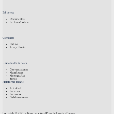
Biblioteca
Documentos
Lecturas Críticas
Contextos
Hábitat
Arte y diseño
Unidades Editoriales
Conversaciones
Manifiestos
Monografías
Series
Plataforma tecnne
Actividad
Recursos
Formación
Colaboraciones
Copyright © 2026 - Tema para WordPress de
CreativeThemes