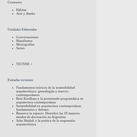
Contextos
Hábitat
Arte y diseño
Unidades Editoriales
Conversaciones
Manifiestos
Monografías
Series
TECNNE +
Entradas recientes
Fundamentos teóricos de la sostenibilidad
arquitectónica: genealogías y marcos
contemporáneos
Rem Koolhaas y la promenade programática en
arquitectura contemporánea
Sostenibilidad en arquitectura contemporánea:
fundamentos y debates
Renueva tu espacio: Descubre las 10 mejores
tiendas de decoración en Argentina
John Hejduk y la poética de la suspensión
arquitectónica