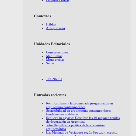
Lecturas Críticas
Contextos
Hábitat
Arte y diseño
Unidades Editoriales
Conversaciones
Manifiestos
Monografías
Series
TECNNE +
Entradas recientes
Rem Koolhaas y la promenade programática en
arquitectura contemporánea
Sostenibilidad en arquitectura contemporánea:
fundamentos y debates
Renueva tu espacio: Descubre las 10 mejores tiendas
de decoración en Argentina
John Hejduk y la poética de la suspensión
arquitectónica
Las Meninas de Velázquez según Foucault: espacio,
mirada y estructura de la representación