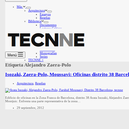
Más
Arquitectura
Ensayos
Reseñas
Biblioteca
Documentos
Lecturas Críticas
Contextos
Hábitat
Arte y diseño
Unidades Editoriales
Conversaciones
Manifiestos
Monografías
Menú
Series
TECNNE +
Etiqueta
Alejandro Zaera-Polo
Isozaki, Zaera-Polo, Moussavi: Oficinas distrito 38 Barce
Arquitectura
,
Reseñas
Edificio de oficinas en la Zona Franca de Barcelona, distrito 38 Arata Isozaki, Alejandro Zae
Montjuic. Enfrenta una parte representativa de la zona…
29 septiembre, 2012