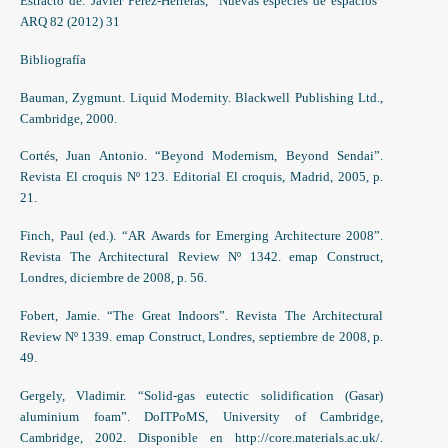
Estracto de: Javier Pérez-Herreras, “Nuevas especies de espacios”
ARQ 82 (2012) 31
Bibliografía
Bauman, Zygmunt. Liquid Modernity. Blackwell Publishing Ltd.,
Cambridge, 2000.
Cortés, Juan Antonio. “Beyond Modernism, Beyond Sendai”.
Revista El croquis Nº 123. Editorial El croquis, Madrid, 2005, p.
21.
Finch, Paul (ed.). “AR Awards for Emerging Architecture 2008”.
Revista The Architectural Review Nº 1342. emap Construct,
Londres, diciembre de 2008, p. 56.
Fobert, Jamie. “The Great Indoors”. Revista The Architectural
Review Nº 1339. emap Construct, Londres, septiembre de 2008, p.
49.
Gergely, Vladimir. “Solid-gas eutectic solidification (Gasar)
aluminium foam”. DoITPoMS, University of Cambridge,
Cambridge, 2002. Disponible en http://core.materials.ac.uk/.