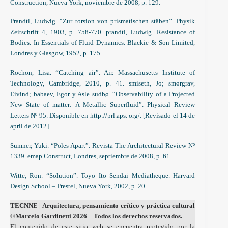
Construction, Nueva York, noviembre de 2008, p. 129.
Prandtl, Ludwig. “Zur torsion von prismatischen stäben”. Physik
Zeitschrift 4, 1903, p. 758-770. prandtl, Ludwig. Resistance of
Bodies. In Essentials of Fluid Dynamics. Blackie & Son Limited,
Londres y Glasgow, 1952, p. 175.
Rochon, Lisa. “Catching air”. Air. Massachusetts Institute of
Technology, Cambridge, 2010, p. 41. smiseth, Jo; smørgrav,
Eivind; babaev, Egor y Asle sudbø. “Observability of a Projected
New State of matter: A Metallic Superfluid”. Physical Review
Letters Nº 95. Disponible en http://prl.aps. org/. [Revisado el 14 de
april de 2012].
Sumner, Yuki. “Poles Apart”. Revista The Architectural Review Nº
1339. emap Construct, Londres, septiembre de 2008, p. 61.
Witte, Ron. “Solution”. Toyo Ito Sendai Mediatheque. Harvard
Design School – Prestel, Nueva York, 2002, p. 20.
TECNNE
| Arquitectura, pensamiento crítico y práctica cultural
©Marcelo Gardinetti 2026 – Todos los derechos reservados.
El contenido de este sitio web se encuentra protegido por la