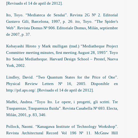
[Revisado el 14 de april de 2012].
Ito, Toyo. “Mediateca de Sendai”. Revista 2G Nº 2. Editorial
Gustavo Gili, Barcelona, 1997, p. 26. ito, Toyo. “The Spider’s
Web”. Revista Domus Nº 906. Editoriale Domus, Milán, septiembre
de 2007, p. 37.
Kobayashi Hiroto y Mark mulligan (trad.) “Mediatheque Project
Committee meeting minutes, first meeting August 28, 1995”. Toyo
Ito Sendai Mediatheque. Harvard Design School – Prestel, Nueva
York, 2002.
Lindley, David. “Two Quantum States for the Price of One”.
Physical Review Letters Nº 16, 2005. Disponible en
http://prl.aps.org/. [Revisado el 14 de april de 2012].
Maffei, Andrea. “Toyo Ito. Le opere, i progetti, gli scritti. Tre
Trasparenze, Trasparenza fluida”. Revista Casabella Nº 693. Electa,
Milán, 2001, p. 83, 346.
Pollock, Naomi. “Kanagawa Institute of Technology Workshop”.
Revista Architectural Record Vol 196 Nº 11. McGraw Hill