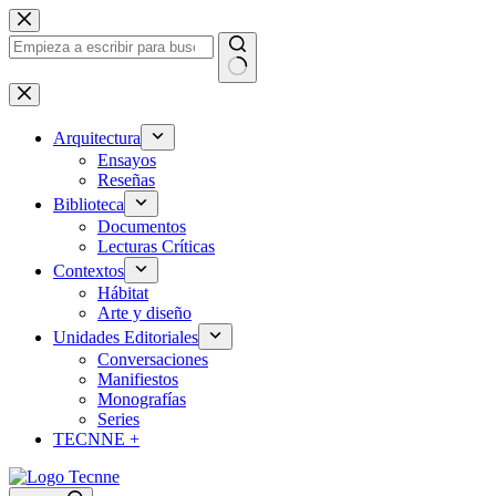
Saltar
al
contenido
Sin
resultados
Arquitectura
Ensayos
Reseñas
Biblioteca
Documentos
Lecturas Críticas
Contextos
Hábitat
Arte y diseño
Unidades Editoriales
Conversaciones
Manifiestos
Monografías
Series
TECNNE +