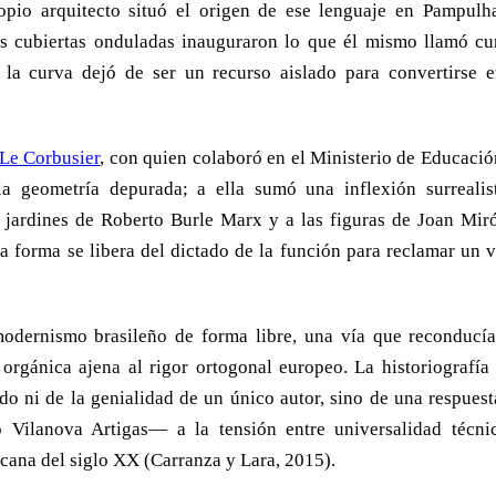
opio arquitecto situó el origen de ese lenguaje en Pampulha
s cubiertas onduladas inauguraron lo que él mismo llamó cu
la curva dejó de ser un recurso aislado para convertirse e
Le Corbusier
, con quien colaboró en el Ministerio de Educació
a geometría depurada; a ella sumó una inflexión surrealis
s jardines de Roberto Burle Marx y a las figuras de Joan Miró
la forma se libera del dictado de la función para reclamar un v
odernismo brasileño de forma libre, una vía que reconducía
rgánica ajena al rigor ortogonal europeo. La historiografía
ado ni de la genialidad de un único autor, sino de una respues
o Vilanova Artigas— a la tensión entre universalidad técni
icana del siglo XX (Carranza y Lara, 2015).