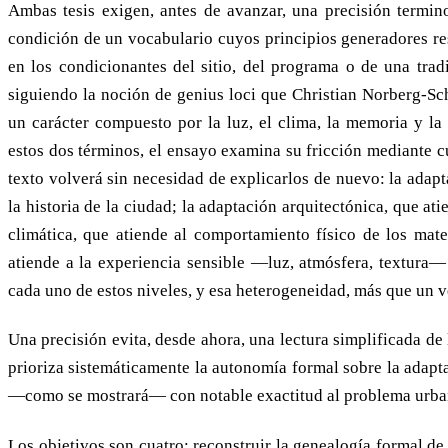
Ambas tesis exigen, antes de avanzar, una precisión termin
condición de un vocabulario cuyos principios generadores res
en los condicionantes del sitio, del programa o de una tradi
siguiendo la noción de genius loci que Christian Norberg-Sc
un carácter compuesto por la luz, el clima, la memoria y la 
estos dos términos, el ensayo examina su fricción mediante cu
texto volverá sin necesidad de explicarlos de nuevo: la adapt
la historia de la ciudad; la adaptación arquitectónica, que at
climática, que atiende al comportamiento físico de los mate
atiende a la experiencia sensible —luz, atmósfera, textura—
cada uno de estos niveles, y esa heterogeneidad, más que un ve
Una precisión evita, desde ahora, una lectura simplificada de
prioriza sistemáticamente la autonomía formal sobre la adapt
—como se mostrará— con notable exactitud al problema urban
Los objetivos son cuatro: reconstruir la genealogía formal d