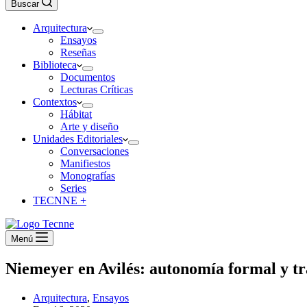
Buscar
Arquitectura
Ensayos
Reseñas
Biblioteca
Documentos
Lecturas Críticas
Contextos
Hábitat
Arte y diseño
Unidades Editoriales
Conversaciones
Manifiestos
Monografías
Series
TECNNE +
Menú
Niemeyer en Avilés: autonomía formal y tr
Arquitectura
,
Ensayos