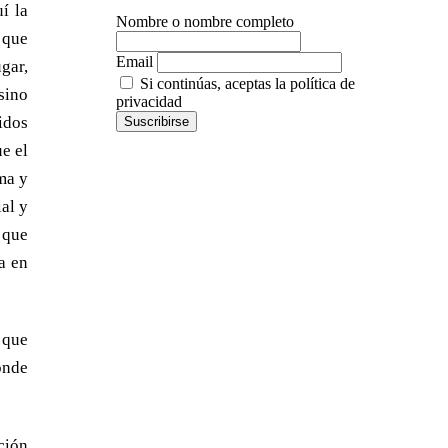
í la
Nombre o nombre completo
 que
Email
gar,
Si continúas, aceptas la política de
sino
privacidad
idos
e el
ma y
ial y
 que
a en
 que
onde
ción