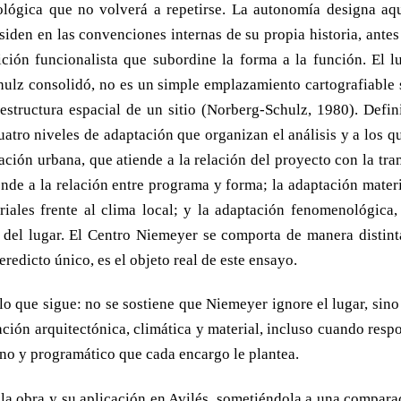
ológica que no volverá a repetirse. La autonomía designa aqu
iden en las convenciones internas de su propia historia, antes
ción funcionalista que subordine la forma a la función. El lu
hulz consolidó, no es un simple emplazamiento cartografiable 
estructura espacial de un sitio (Norberg-Schulz, 1980). Defin
atro niveles de adaptación que organizan el análisis y a los qu
ación urbana, que atiende a la relación del proyecto con la tra
iende a la relación entre programa y forma; la adaptación mater
riales frente al clima local; y la adaptación fenomenológica,
 del lugar. El Centro Niemeyer se comporta de manera distint
redicto único, es el objeto real de este ensayo.
 lo que sigue: no se sostiene que Niemeyer ignore el lugar, sino
ación arquitectónica, climática y material, incluso cuando resp
o y programático que cada encargo le plantea.
e la obra y su aplicación en Avilés, sometiéndola a una compara