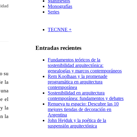
Manifiestos
uidad
Monografías
Series
TECNNE +
Entradas recientes
Fundamentos teóricos de la
sostenibilidad arquitectónica:
genealogías y marcos contemporáneos
o su
Rem Koolhaas y la promenade
programática en arquitectura
e la
contemporánea
 una
Sostenibilidad en arquitectura
contemporánea: fundamentos y debates
e el
Renueva tu espacio: Descubre las 10
y la
mejores tiendas de decoración en
Argentina
n la
John Hejduk y la poética de la
suspensión arquitectónica