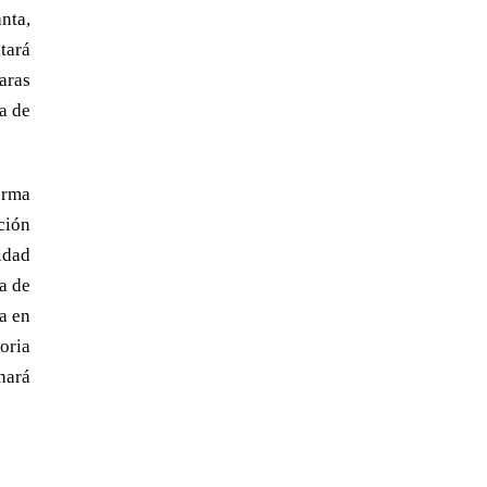
nta,
tará
aras
a de
orma
ución
idad
ta de
a en
oria
hará