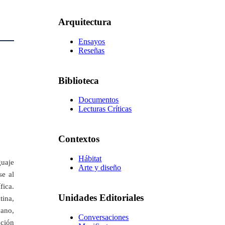
Arquitectura
Ensayos
Reseñas
Biblioteca
Documentos
Lecturas Críticas
Contextos
Hábitat
guaje
Arte y diseño
se al
fica.
Unidades Editoriales
tina,
bano,
Conversaciones
ación