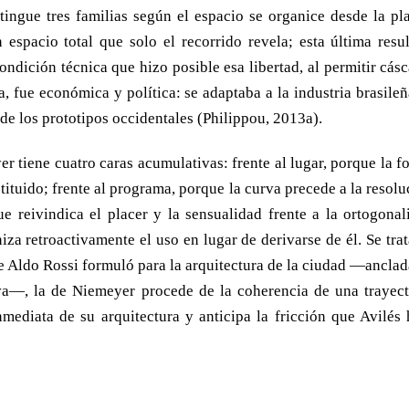
tingue tres familias según el espacio se organice desde la pla
acio total que solo el recorrido revela; esta última resul
ondición técnica que hizo posible esa libertad, al permitir cásc
, fue económica y política: se adaptaba a la industria brasileñ
 los prototipos occidentales (Philippou, 2013a).
r tiene cuatro caras acumulativas: frente al lugar, porque la f
stituido; frente al programa, porque la curva precede a la resol
e reivindica el placer y la sensualidad frente a la ortogonal
iza retroactivamente el uso en lugar de derivarse de él. Se tra
ue Aldo Rossi formuló para la arquitectura de la ciudad —anclad
iva—, la de Niemeyer procede de la coherencia de una trayect
inmediata de su arquitectura y anticipa la fricción que Avilés 