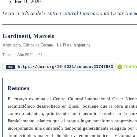
Ene 16, 2020
Lectura crítica del Centro Cultural Internacional Oscar Nieme
Gardinetti, Marcelo
Arquitecto, Editor de Tecnne · La Plata, Argentina
Tecnne · Año 2020, n.º 1
|
ORCID
https://doi.org/10.5281/zenodo.21747983
DOI
Resumen
El ensayo examina el Centro Cultural Internacional Oscar Niem
arquitectónico desarrollado en Brasil. Sostiene que la obra manti
contexto atlántico, priorizando un repertorio basado en la curv
Paralelamente, plantea que el propio lugar transforma progresivam
incorporando una dimensión temporal generalmente relegada por la 
arquitectónico, material-climático y fenomenológico— y compara el