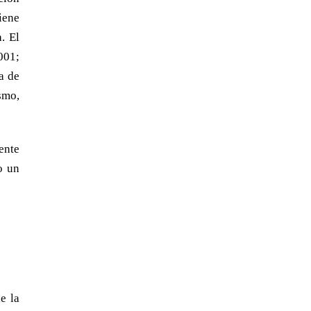
viene
. El
001;
a de
smo,
ente
o un
e la