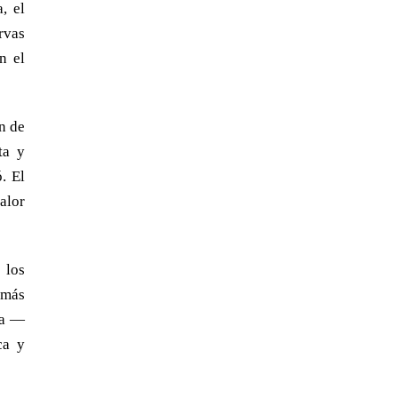
, el
rvas
n el
n de
ta y
. El
alor
 los
 más
ta —
ca y